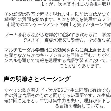
ますが、吹き替えはこの負担を取り
その影響は教室で素早く現れます。以前は自信がなく
積極的に質問を始めます。AI吹き替えを使用するプ
市場でのエンゲージメントの向上と完了パターンの
ノートを取りながら精神的に翻訳する代わりに、学習
できます。自信が最初に改善し、その後に参
マルチモーダル学習はこの効果をさらに向上させます
を聞きながら
かつ
キャプションを同時に読むことがで
ンネルを通じて情報を処理する言語学習者において、
ことがよくあります。
声の明瞭さとペーシング
すべての吹き替えビデオがESL学生に同等に有効で
声の質は言語そのものと同じくらい重要です。AI生
確に聞こえると、生徒は集中力を失い、理解が低下し
る言語を理解していても。