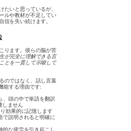
けたいと思っているが、
ールや教材が不足してい
自信を失い続けます。
法
こります。彼らの脳が苦
生が完全に理解できる言
ことを一貫して示唆して
るのではなく、話し言葉
機能する理由です:
ら、頭の中で単語を翻訳
費しません
より効果的に記憶します
語で説明されると明確に
神的な疲労を引き起こし