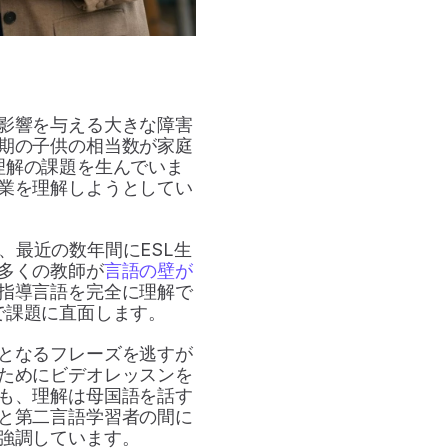
影響を与える大きな障害
期の子供の相当数が家庭
理解の課題を生んでいま
業を理解しようとしてい
、最近の数年間にESL生
多くの教師が
言語の壁が
指導言語を完全に理解で
で課題に直面します。
となるフレーズを逃すが
ためにビデオレッスンを
も、理解は母国語を話す
と第二言語学習者の間に
強調しています。