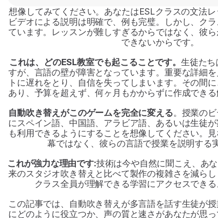
想像してみてください。あなたはESLクラスの文法
ビデオによる説明は明確で、例も完璧。しかし、クラ
ています。レッスンが難しすぎるからではなく、彼ら
できないからです。
これは、どのESL教室でも起こることです。
生徒たち
すが、言語の壁が障害となっています。重要な詳細を
トに遅れをとり、自信を失ってしまいます。その間に
あり、予算を超えず、何ヶ月もかからずに作成できる
自動吹き替えがこのゲームを完全に変える
。授業のビ
にスペイン語、中国語、アラビア語、あるいは生徒が
も利用できるようにすることを想像してください。見
幕ではなく、彼らの言語で授業を説明する
これが強力な理由です:
技術は今や自然に聞こえ、あな
来のスタジオ吹き替えと比べて製作の複雑さを減らし
クラス全員が理解できる学習にアクセスできる
この記事では、自動吹き替えが多言語を話す生徒が授
にどのように役立つか、声の質と速さがあなたが思っ