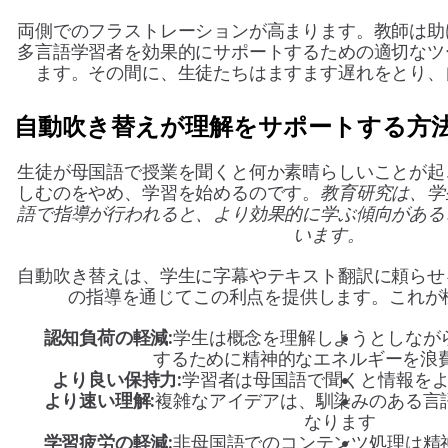
両側でのフラストレーションが高まります。教師は助
多言語学習者を効果的にサポートするための適切なツ
ます。その間に、生徒たちはますます遅れをとり、
自動吹き替えが理解をサポートする方
生徒が母国語で授業を聞くと何か素晴らしいことが起
しむのをやめ、学習を始めるのです。
教育研究は、学
語で指導が行われると、より効果的に学ぶ傾向がある
います。
自動吹き替えは、学生に字幕やテキスト翻訳に頼らせ
の指導を通じてこの利点を提供します。これが
認知負荷の軽減:
学生は概念を理解しようとしなが
するために精神的なエネルギーを浪
より良い保持力:
学習者は母国語で聞くと情報を
より速い理解:
複雑なアイデアは、馴染みのある言
なります
学習疲労の軽減:
非母国語でのコンテンツ処理は精