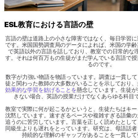
ESL教育における言語の壁
言語の壁は道路上の小さな障害ではなく、毎日学習に
です。米国国勢調査局のデータによれば、米国の学齢
で英語以外の言語を話しており、教室での日常的な
す。それは何百万もの生徒がまだ学んでいる言語で授
るのです。
数字が力強い物語を物語っています。調査は一貫して
徒と関わった教師の大多数がいることを示しており、
効果的な学習を妨げることを
懸念しています。生徒が
きない場合、英語の授業だけでなくあらゆる科目
教室で実際に何が起こるかというと、生徒たちはキー
沈黙しています。速すぎるペースや複雑すぎる語彙の
追うのに苦労しています。言葉を正しく読めたとして
同級生よりも遅れをとっています。研究は、母語話者
持続的な理解のギャップがあることを一貫して