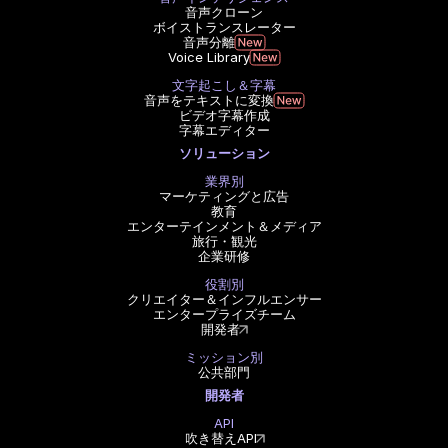
音声クローン
ボイストランスレーター
音声分離
Voice Library
文字起こし＆字幕
音声をテキストに変換
ビデオ字幕作成
字幕エディター
ソリューション
業界別
マーケティングと広告
教育
エンターテインメント＆メディア
旅行・観光
企業研修
役割別
クリエイター＆インフルエンサー
エンタープライズチーム
開発者
ミッション別
公共部門
開発者
API
吹き替えAPI