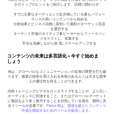
かのトップのヒントをご紹介します、目標に関わらず:
すでに主要なオーディエンスに共鳴している最もパフォー
マンスの高いコンテンツから始める
分析結果とビジネス目標に基づいて最初のターゲット言語
を選択する
ターゲット市場のネイティブスピーカーからフィードバッ
クをテストし、収集する
手法を洗練しながら徐々にスケールアップする
コンテンツの未来は多言語化 – 今すぐ始めま
しょう
AIは、グローバルなコミュニケーションの従来の障壁を打ち破
ります。最新の技術を受け入れる余裕のある人々は大きな競争
上の優位性を得ることができます。
内部トレーニングビデオをローカライズすることや、より広い
オーディエンスに到達すること、またはグローバルマーケット
に製品をより多く販売することを目指している場合、期待に見
合うツールが必要です。
Perso AIは、国境を超えたコンテンツ
作成を開始するためのツールを提供します
。