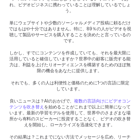
れ、ビデオビジネスに携わっていることは理解しているでしょ
う。 
単にウェブサイトや少数のソーシャルメディア投稿に頼るだけ
ではもはや十分ではありません。特に、89％の人がビデオを視
聴して製品やサービスを購入することを決めたと言っているの
です。
しかし、すでにコンテンツを作成していても、それを最大限に
活用していると確信していますか？世界中の顧客に販売する能
力は、利益を上げたりオーディエンスを構築するためのほぼ無
限の機会をあなたに提供します。 
それでも、多くの人は利便性と価格のために1つの言語に限定
しています。 
良いニュースは？AIのおかげで、
複数の言語向けにビデオコン
テンツを吹き替え
を始めることがこれまで以上に簡単になって
います。最新の学習モデルを使用して、世界中のさまざまな場
所から有料のスピーカーに投資することなく、ビデオの吹き替
えを開始し、ローカライズを迅速化できます。 
その結果は？これまでにない方法でメッセージを広め、リーチ