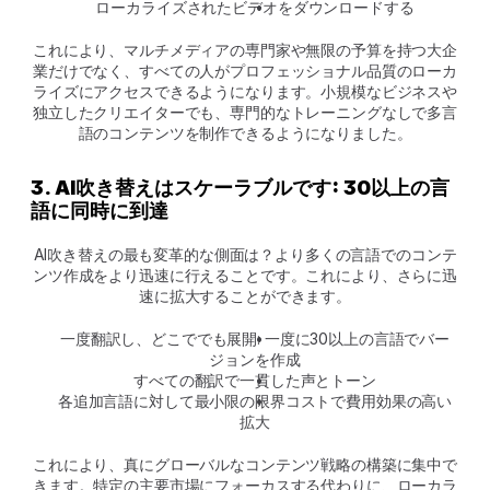
ローカライズされたビデオをダウンロードする
これにより、マルチメディアの専門家や無限の予算を持つ大企
業だけでなく、すべての人がプロフェッショナル品質のローカ
ライズにアクセスできるようになります。小規模なビジネスや
独立したクリエイターでも、専門的なトレーニングなしで多言
語のコンテンツを制作できるようになりました。
3. AI吹き替えはスケーラブルです: 30以上の言
語に同時に到達
AI吹き替えの最も変革的な側面は？より多くの言語でのコンテ
ンツ作成をより迅速に行えることです。これにより、さらに迅
速に拡大することができます。
一度翻訳し、どこででも展開: 一度に30以上の言語でバー
ジョンを作成
すべての翻訳で一貫した声とトーン
各追加言語に対して最小限の限界コストで費用効果の高い
拡大
これにより、真にグローバルなコンテンツ戦略の構築に集中で
きます。特定の主要市場にフォーカスする代わりに、ローカラ