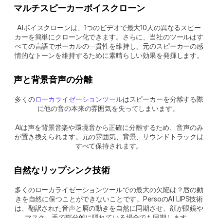
マルチスピーカーボイスクローン
AIボイスクローンは、1つのビデオで最大10人の異なるスピー
カーを簡単にクローン化できます。さらに、当社のツールはす
べての言語でボーカルの一貫性を維持し、元のスピーカーの感
情的なトーンを維持するために素晴らしい効果を発揮します。
声と背景音声の分離
多くの
ローカライゼーションツール
はスピーカーを分離する際
に他の音の本来の雰囲気を失ってしまいます。 
AIは声を背景音楽や環境音から正確に分離するため、音声のみ
が置き換えられます。元の雰囲気、背景、サウンドトラックは
すべて保持されます。
自然なリップシンク技術
多くのローカライゼーションツールでの最大の欠陥は？唇の動
きを自然に保つことができないことです。PersoのAI LIPS技術
は、翻訳された音声と唇の動きを自然に同期させ、顔が眼鏡や
マスク、手で部分的に隠れている場合でも同期します。