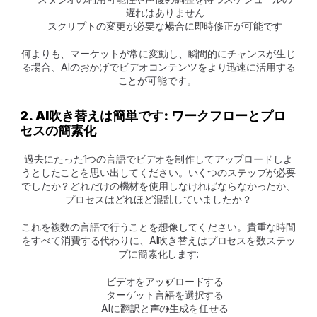
遅れはありません
スクリプトの変更が必要な場合に即時修正が可能です
何よりも、マーケットが常に変動し、瞬間的にチャンスが生じ
る場合、AIのおかげでビデオコンテンツをより迅速に活用する
ことが可能です。 
2. AI吹き替えは簡単です: ワークフローとプロ
セスの簡素化
過去にたった1つの言語でビデオを制作してアップロードしよ
うとしたことを思い出してください。いくつのステップが必要
でしたか？どれだけの機材を使用しなければならなかったか、
プロセスはどれほど混乱していましたか？
これを複数の言語で行うことを想像してください。貴重な時間
をすべて消費する代わりに、AI吹き替えはプロセスを数ステッ
プに簡素化します:
ビデオをアップロードする
ターゲット言語を選択する
AIに翻訳と声の生成を任せる