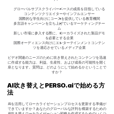
グローバルサブスクライバーベースの成長を目指している
コンテンツクリエイターやインフルエンサー
国際的な学生向けにコースを提供している教育機関
多言語キャンペーンを立ち上げているマーケティングチー
ム
新しい市場に参入する際に、ローカライズされた製品デモ
を必要とする企業
国際オーディエンス向けにエンターテインメントコンテン
ツを適応させているメディア企業
ビデオ関連のニーズのために吹き替えされたコンテンツを迅速
に作成する能力は、利益、生産性、および成長の可能性を開く
扉となります。質問は、どのようにして始めるかということで
すか？
AI吹き替えとPERSO.aiで始める方
法
AIを活用してローカライゼーションプロセスを更新する準備が
できていますか？あなたのグローバルな評判を構築するための
AI吹き替えローカライゼーション戦略を作成するためのいくつ