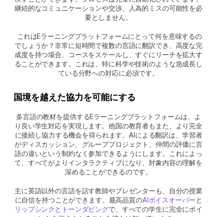
継続的なコミュニケーションや交渉、人為的ミスの可能性を必
要としません。
 これはEラーニングプラットフォームにとって何を意味するの
でしょうか？非常に短時間で複数の言語に翻訳でき、高度な完
成度を持つ場合、コースをスケールし、すぐにリーチを拡大す
ることができます。これは、特に科学や技術のような急成長し
ている分野への対応に必須です。
国境を越えた協力を可能にする
多言語の教材を提供するEラーニングプラットフォームは、よ
り良い学生対応を実現します。他国の教育者もまた、より完全
に接続し協力する機会を得られます。AIによる翻訳は、学習者
がディスカッション、グループプロジェクト、仲間の評価に言
語の違いという制約なく参加できるようにします。これによっ
て、すべてがよりインタラクティブになり、対象内容の理解を
深めることができるのです。
主に英語以外の言語を話す教師やプレゼンターも、自分の授業
に自信を持つことができます。最高品質の
AIボイスオーバー
と
リップシンクとトーンダビング
で、すべての学生に完全にポイ