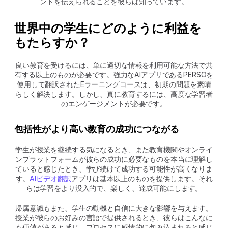
ントを伝えられることを彼らは知っています。
世界中の学生にどのように利益を
もたらすか？
良い教育を受けるには、単に適切な情報を利用可能な方法で共
有する以上のものが必要です。強力なAIアプリであるPERSOを
使用して翻訳されたEラーニングコースは、初期の問題を素晴
らしく解決します。しかし、真に教育するには、高度な学習者
のエンゲージメントが必要です。
包括性がより高い教育の成功につながる
学生が授業を継続する気になるとき、また教育機関やオンライ
ンプラットフォームが彼らの成功に必要なものを本当に理解し
ていると感じたとき、学び続けて成功する可能性が高くなりま
す。
AIビデオ翻訳
アプリは基本以上のものを提供します。それ
らは学習をより没入的で、楽しく、達成可能にします。
帰属意識もまた、学生の動機と自信に大きな影響を与えます。
授業が彼らのお好みの言語で提供されるとき、彼らはこんなに
も価値があると感じ、プロセスに感情的に包み込まれると感じ