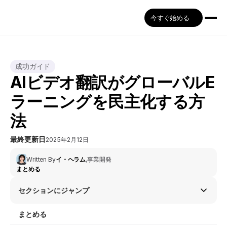
今すぐ始める
成功ガイド
AIビデオ翻訳がグローバルE
ラーニングを民主化する方
法
最終更新日
2025年2月12日
Written By
イ・ヘラム
,
事業開発
まとめる
セクションにジャンプ
まとめる