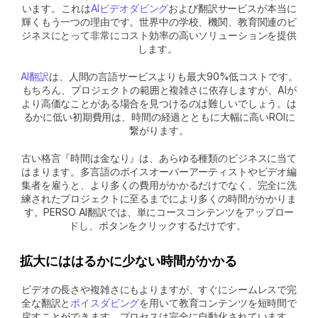
います。これは
AIビデオダビング
および翻訳サービスが本当に
輝くもう一つの理由です。世界中の学校、機関、教育関連のビ
ジネスにとって非常にコスト効率の高いソリューションを提供
します。 
AI翻訳
は、人間の言語サービスよりも最大90%低コストです。
もちろん、プロジェクトの範囲と複雑さに依存しますが、AIが
より高価なことがある場合を見つけるのは難しいでしょう。は
るかに低い初期費用は、時間の経過とともに大幅に高いROIに
繋がります。
古い格言『時間は金なり』は、あらゆる種類のビジネスに当て
はまります。多言語のボイスオーバーアーティストやビデオ編
集者を雇うと、より多くの費用がかかるだけでなく、完全に洗
練されたプロジェクトに至るまでにより多くの時間がかかりま
す。PERSO AI翻訳では、単にコースコンテンツをアップロー
ドし、ボタンをクリックするだけです。 
拡大にははるかに少ない時間がかかる
ビデオの長さや複雑さにもよりますが、すぐにシームレスで完
全な翻訳と
ボイスダビング
を用いて教育コンテンツを短時間で
戻すことができます。プロセスは完全に自動化されています。