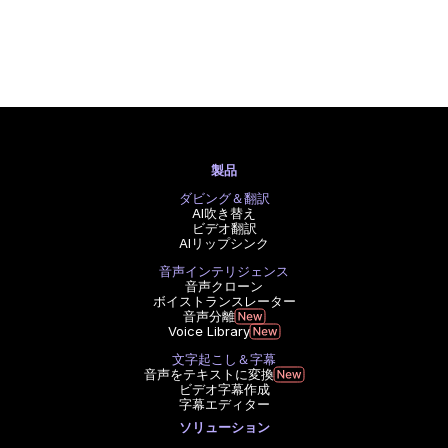
製品
ダビング＆翻訳
AI吹き替え
ビデオ翻訳
AIリップシンク
音声インテリジェンス
音声クローン
ボイストランスレーター
音声分離
Voice Library
文字起こし＆字幕
音声をテキストに変換
ビデオ字幕作成
字幕エディター
ソリューション