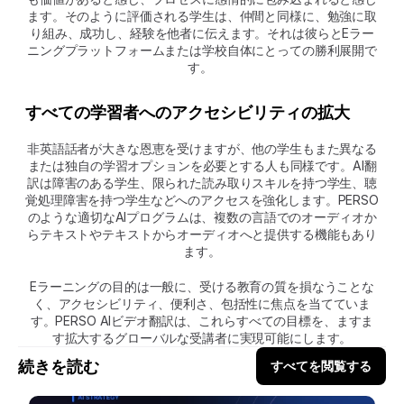
ます。そのように評価される学生は、仲間と同様に、勉強に取
り組み、成功し、経験を他者に伝えます。それは彼らとEラー
ニングプラットフォームまたは学校自体にとっての勝利展開で
す。 
すべての学習者へのアクセシビリティの拡大
非英語話者が大きな恩恵を受けますが、他の学生もまた異なる
または独自の学習オプションを必要とする人も同様です。AI翻
訳は障害のある学生、限られた読み取りスキルを持つ学生、聴
覚処理障害を持つ学生などへのアクセスを強化します。PERSO
のような適切なAIプログラムは、複数の言語でのオーディオか
らテキストやテキストからオーディオへと提供する機能もあり
ます。
Eラーニングの目的は一般に、受ける教育の質を損なうことな
く、アクセシビリティ、便利さ、包括性に焦点を当てていま
す。PERSO AIビデオ翻訳は、これらすべての目標を、ますま
す拡大するグローバルな受講者に実現可能にします。
続きを読む
すべてを閲覧する