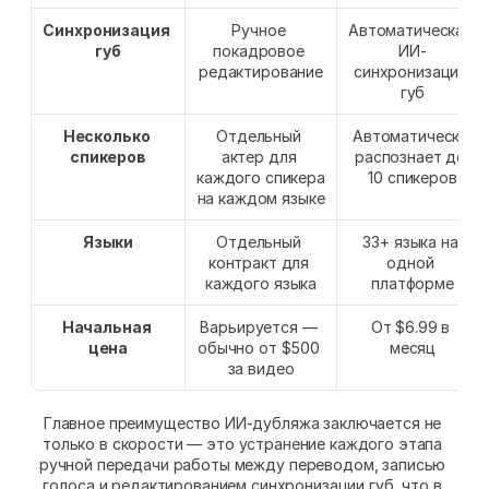
Синхронизация 
Ручное 
Автоматическая 
губ
покадровое 
ИИ-
редактирование
синхронизация 
губ
Несколько 
Отдельный 
Автоматически 
спикеров
актер для 
распознает до 
каждого спикера 
10 спикеров
на каждом языке
Языки
Отдельный 
33+ языка на 
контракт для 
одной 
каждого языка
платформе
Начальная 
Варьируется — 
От $6.99 в 
цена
обычно от $500 
месяц
за видео
Главное преимущество ИИ-дубляжа заключается не 
только в скорости — это устранение каждого этапа 
ручной передачи работы между переводом, записью 
голоса и редактированием синхронизации губ, что в 