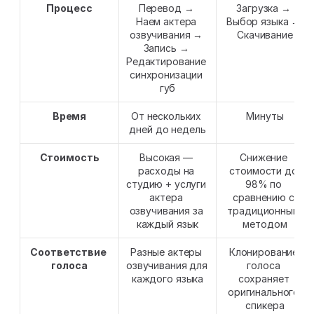
Процесс
Перевод → 
Загрузка → 
Наем актера 
Выбор языка → 
озвучивания → 
Скачивание
Запись → 
Редактирование 
синхронизации 
губ
Время
От нескольких 
Минуты
дней до недель
Стоимость
Высокая — 
Снижение 
расходы на 
стоимости до 
студию + услуги 
98% по 
актера 
сравнению с 
озвучивания за 
традиционным 
каждый язык
методом
Соответствие 
Разные актеры 
Клонирование 
голоса
озвучивания для 
голоса 
каждого языка
сохраняет 
оригинального 
спикера