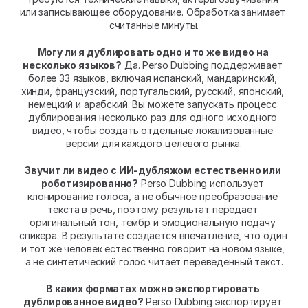
или записывающее оборудование. Обработка занимает 
считанные минуты.
Могу ли я дублировать одно и то же видео на 
несколько языков?
 Да. Perso Dubbing поддерживает 
более 33 языков, включая испанский, мандаринский, 
хинди, французский, португальский, русский, японский, 
немецкий и арабский. Вы можете запускать процесс 
дублирования несколько раз для одного исходного 
видео, чтобы создать отдельные локализованные 
версии для каждого целевого рынка.
Звучит ли видео с ИИ-дубляжом естественно или 
роботизированно?
 Perso Dubbing использует 
клонирование голоса, а не обычное преобразование 
текста в речь, поэтому результат передает 
оригинальный тон, тембр и эмоциональную подачу 
спикера. В результате создается впечатление, что один 
и тот же человек естественно говорит на новом языке, 
а не синтетический голос читает переведенный текст.
В каких форматах можно экспортировать 
дублированное видео?
 Perso Dubbing экспортирует 