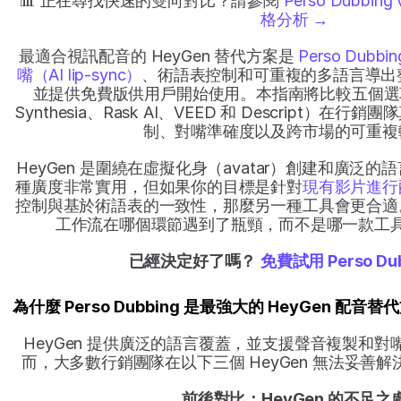
📊 正在尋找快速的雙向對比？請參閱 
Perso Dubbin
格分析 →
最適合視訊配音的 HeyGen 替代方案是 
Perso Dubbin
嘴（AI lip-sync）
、術語表控制和可重複的多語言導出
並提供免費版供用戶開始使用。本指南將比較五個選項（Pe
Synthesia、Rask AI、VEED 和 Descript）
制、對嘴準確度以及跨市場的可重複
HeyGen 是圍繞在虛擬化身（avatar）創建和廣泛
種廣度非常實用，但如果你的目標是針對
現有影片進行
控制與基於術語表的一致性，那麼另一種工具會更合適
工作流在哪個環節遇到了瓶頸，而不是哪一款工
已經決定好了嗎？
免費試用 Perso Dub
為什麼 Perso Dubbing 是最強大的 HeyGen 配音替
HeyGen 提供廣泛的語言覆蓋，並支援聲音複製和
而，大多數行銷團隊在以下三個 HeyGen 無法妥善
前後對比：HeyGen 的不足之