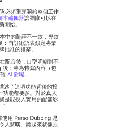
團隊必須重頭開始整個工作
腳本編輯器
讓團隊可以在
新開始。
版本中的翻譯不一致，導致
g 後：自訂術語表鎖定專業
牌批准的措辭。
告在配音後，口型明顯對不
ng 後：專為特寫內容（包
確 
AI 對嘴
。
 Kwon 描述了這項功能背後的投
一功能都要多。對於真人
就是能投入實用的配音影
。"
 Perso Dubbing 是
令人驚嘆。聽起來就像原