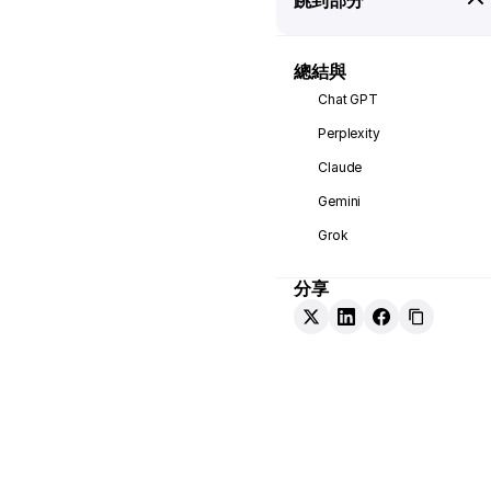
總結與
Chat GPT
Perplexity
Claude
Gemini
Grok
分享