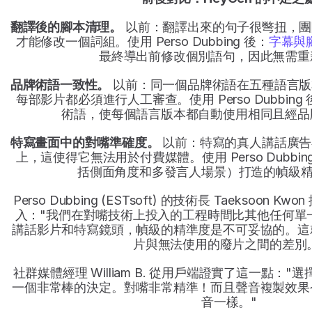
翻譯後的腳本清理。
 以前：翻譯出來的句子很彆扭，
才能修改一個詞組。使用 Perso Dubbing 後：
字幕與
最終導出前修改個別語句，因此無需重
品牌術語一致性。
 以前：同一個品牌術語在五種語言
每部影片都必須進行人工審查。使用 Perso Dubbin
術語，使每個語言版本都自動使用相同且經品
特寫畫面中的對嘴準確度。
 以前：特寫的真人講話廣
上，這使得它無法用於付費媒體。使用 Perso Dubbi
括側面角度和多發言人場景）打造的幀級精
Perso Dubbing (ESTsoft) 的技術長 Taeksoon
入："我們在對嘴技術上投入的工程時間比其他任何單
講話影片和特寫鏡頭，幀級的精準度是不可妥協的。這
片與無法使用的廢片之間的差別
社群媒體經理 William B. 從用戶端證實了這一點："選擇使用
一個非常棒的決定。對嘴非常精準！而且聲音複製效果
音一樣。"