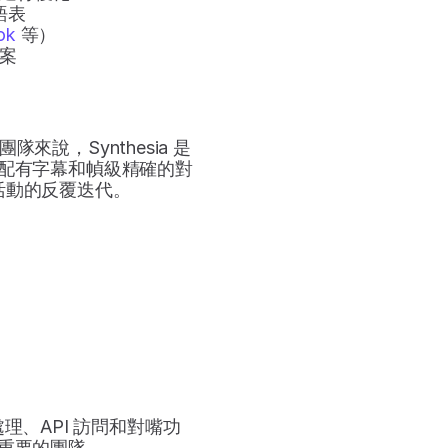
語表
ok
 等）
案
說，Synthesia 是
配有字幕和幀級精確的對
活動的反覆迭代。
處理、API 訪問和對嘴功
重要的團隊。