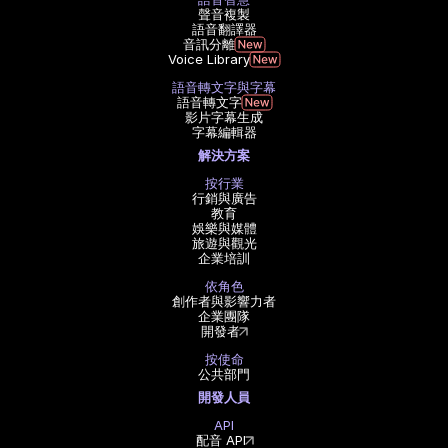
聲音複製
語音翻譯器
音訊分離
Voice Library
語音轉文字與字幕
語音轉文字
影片字幕生成
字幕編輯器
解決方案
按行業
行銷與廣告
教育
娛樂與媒體
旅遊與觀光
企業培訓
依角色
創作者與影響力者
企業團隊
開發者
按使命
公共部門
開發人員
API
配音 API