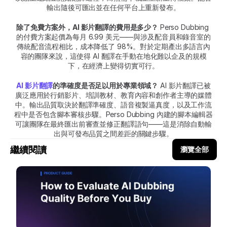
輸出隨後可匯出並在任何平台上重新發布。
除了免費方案外，AI 影片翻譯的費用是多少？
 Perso Dubbing 
的付費方案起價為每月 6.99 美元——與涉及配音員和錄音室的
傳統配音流程相比，成本降低了 98%。對於定期產出多語言內
容的團隊來說，這使得 AI 翻譯在手動在地化難以企及的規模
下，在經濟上變得切實可行。
AI 影片翻譯
的準確度是否足以用於專業領域？
 AI 影片翻譯已被
廣泛應用於行銷影片、培訓教材、教育內容和創作者主導的媒體
中。輸出品質取決於翻譯準確度、語音複製逼真度，以及工作流
程中是否包含腳本審核步驟。Perso Dubbing 內建的腳本編輯器
可讓團隊在最終匯出前審查並修正翻譯語句——這是消除自動輸
出與可發布品質之間差距的關鍵步驟。
繼續閱讀
瀏覽全部