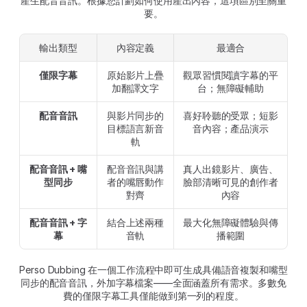
產生配音音訊。根據您計劃如何使用產出內容，這項區別至關重
要。
輸出類型
內容定義
最適合
僅限字幕
原始影片上疊
觀眾習慣閱讀字幕的平
加翻譯文字
台；無障礙輔助
配音音訊
與影片同步的
喜好聆聽的受眾；短影
目標語言新音
音內容；產品演示
軌
配音音訊 + 嘴
配音音訊與講
真人出鏡影片、廣告、
型同步
者的嘴唇動作
臉部清晰可見的創作者
對齊
內容
配音音訊 + 字
結合上述兩種
最大化無障礙體驗與傳
幕
音軌
播範圍
Perso Dubbing 在一個工作流程中即可生成具備語音複製和嘴型
同步的配音音訊，外加字幕檔案——全面涵蓋所有需求。多數免
費的僅限字幕工具僅能做到第一列的程度。