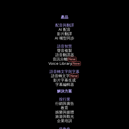
產品
配音與翻譯
AI 配音
影片翻譯
AI 嘴型同步
語音智慧
聲音複製
語音翻譯器
音訊分離
Voice Library
語音轉文字與字幕
語音轉文字
影片字幕生成
字幕編輯器
解決方案
按行業
行銷與廣告
教育
娛樂與媒體
旅遊與觀光
企業培訓
依角色