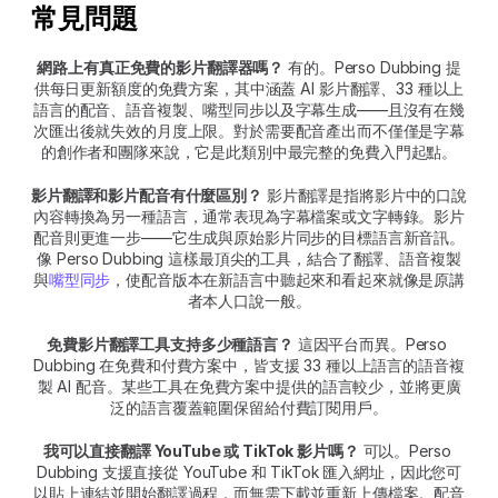
常見問題
網路上有真正免費的影片翻譯器嗎？
 有的。Perso Dubbing 提
供每日更新額度的免費方案，其中涵蓋 AI 影片翻譯、33 種以上
語言的配音、語音複製、嘴型同步以及字幕生成——且沒有在幾
次匯出後就失效的月度上限。對於需要配音產出而不僅僅是字幕
的創作者和團隊來說，它是此類別中最完整的免費入門起點。
影片翻譯和影片配音有什麼區別？
 影片翻譯是指將影片中的口說
內容轉換為另一種語言，通常表現為字幕檔案或文字轉錄。影片
配音則更進一步——它生成與原始影片同步的目標語言新音訊。
像 Perso Dubbing 這樣最頂尖的工具，結合了翻譯、語音複製
與
嘴型同步
，使配音版本在新語言中聽起來和看起來就像是原講
者本人口說一般。
免費影片翻譯工具支持多少種語言？
 這因平台而異。Perso 
Dubbing 在免費和付費方案中，皆支援 33 種以上語言的語音複
製 AI 配音。某些工具在免費方案中提供的語言較少，並將更廣
泛的語言覆蓋範圍保留給付費訂閱用戶。
我可以直接翻譯 YouTube 或 TikTok 影片嗎？
 可以。Perso 
Dubbing 支援直接從 YouTube 和 TikTok 匯入網址，因此您可
以貼上連結並開始翻譯過程，而無需下載並重新上傳檔案。配音