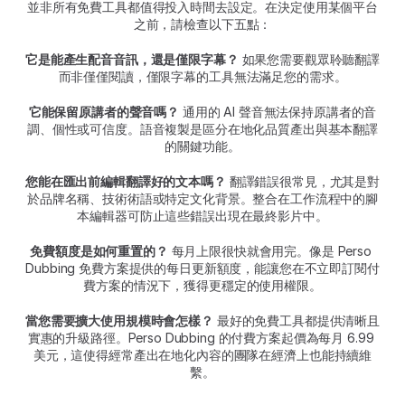
並非所有免費工具都值得投入時間去設定。在決定使用某個平台
之前，請檢查以下五點：
它是能產生配音音訊，還是僅限字幕？
 如果您需要觀眾聆聽翻譯
而非僅僅閱讀，僅限字幕的工具無法滿足您的需求。
它能保留原講者的聲音嗎？
 通用的 AI 聲音無法保持原講者的音
調、個性或可信度。語音複製是區分在地化品質產出與基本翻譯
的關鍵功能。
您能在匯出前編輯翻譯好的文本嗎？
 翻譯錯誤很常見，尤其是對
於品牌名稱、技術術語或特定文化背景。整合在工作流程中的腳
本編輯器可防止這些錯誤出現在最終影片中。
免費額度是如何重置的？
 每月上限很快就會用完。像是 Perso 
Dubbing 免費方案提供的每日更新額度，能讓您在不立即訂閱付
費方案的情況下，獲得更穩定的使用權限。
當您需要擴大使用規模時會怎樣？
 最好的免費工具都提供清晰且
實惠的升級路徑。Perso Dubbing 的付費方案起價為每月 6.99 
美元，這使得經常產出在地化內容的團隊在經濟上也能持續維
繫。