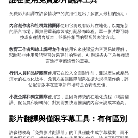
免費影片翻譯在許多情境中的實用性超出了多數人最初的預期：
內容創作者和社群媒體團隊
使用它將現有影片在地化，以開拓新
的語言市場，而無需重新錄製或打亂發布時程。單一影片即可轉
換成多種語言版本，並保持相同的聲音與表達方式。
教育工作者和線上課程創作者
使用它來使課堂內容更易於理解，
幫助那些使用母語學習效果更佳的學者。AI 翻譯省去了為每種語
言進行單獨錄音的需要。
行銷人員和品牌團隊
使用它在投入全面製作前，測試廣告或產品
演示的在地化版本。免費方案讓團隊能夠在擴大規律製作前，評
估配音版本在進軍新市場時是否表現更佳。
小微企業和獨立團隊
使用它，是因為傳統的在地化流程（聘請翻
譯、配音員和剪輯師）對於需要快速推廣的內容來說成本過高。
影片翻譯與僅限字幕工具：有何區別
許多標榜為「免費影片翻譯器」的工具僅能生成字幕檔案，而不