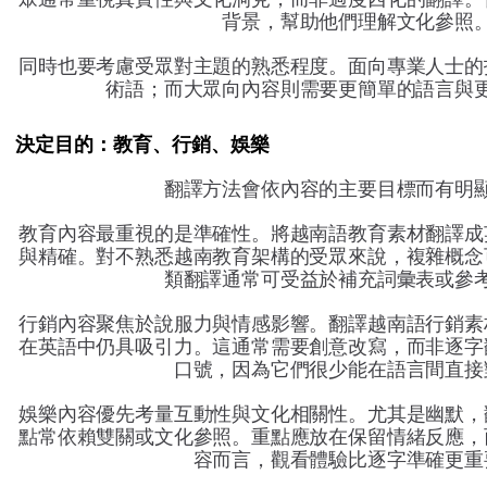
背景，幫助他們理解文化參照
同時也要考慮受眾對主題的熟悉程度。面向專業人士的
術語；而大眾向內容則需要更簡單的語言與
決定目的：教育、行銷、娛樂
翻譯方法會依內容的主要目標而有明
教育內容最重視的是準確性。將越南語教育素材翻譯成
與精確。對不熟悉越南教育架構的受眾來說，複雜概念
類翻譯通常可受益於補充詞彙表或參
行銷內容聚焦於說服力與情感影響。翻譯越南語行銷素
在英語中仍具吸引力。這通常需要創意改寫，而非逐字
口號，因為它們很少能在語言間直接
娛樂內容優先考量互動性與文化相關性。尤其是幽默，
點常依賴雙關或文化參照。重點應放在保留情緒反應，
容而言，觀看體驗比逐字準確更重