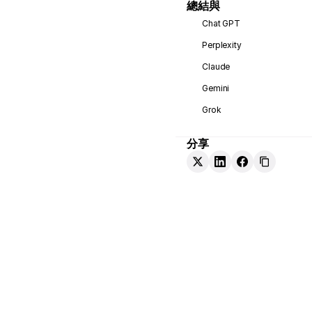
總結與
Chat GPT
Perplexity
Claude
Gemini
Grok
分享