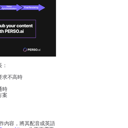
長：
要求不高時
通時
方案
作內容，將其配音成英語