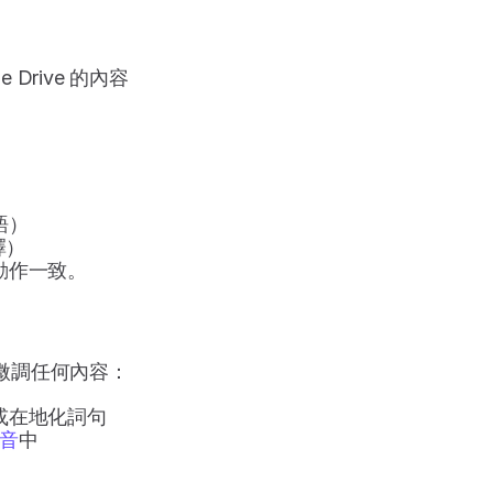
e Drive 的內容
語）
） 
動作一致。
想微調任何內容：
或在地化詞句
音
中