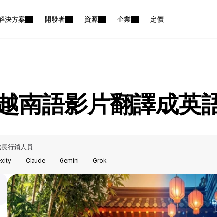
解決方案
開發者
資源
企業
定價
越南語影片翻譯成英
成長行銷人員
exity
Claude
Gemini
Grok