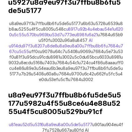
u5927u8a9eu97f3u7ffbu8b6fu5
de5u5177
u8a9eu97f3u7ffbu8b6fu5de5u5177u6b63u5728u6539u8
b8au5255u4f5cu8005u548c
u8917u92b4u4ebau54e1u620
0u5c55u570bu969bu53d7u773eu898fu6a21
u7684u65b9
u5f0fu3002u96a8u8457 
AI 
u914du97f3u8207u8de8u8a9eu8a00u7ffbu8b6fu7684u7
67cu5c55
uff0cu9078u64c7u5408u9069u7684u5e73u53
f0u81f3u95dcu91cdu8981u3002u5c0du65bcu6033u8981u
9032u8ecdu5168u7403u7684u54c1u724cu4f86u8aaauff0
cu4e86u89e3u54eau6b3eu8a9eu97f3u7ffbu8b6fu5de5u
5177u7b26u5408u60a8u7684u9700u6c42u662fu5fc5u4
e0du53efu5c11u7684u3002
u8a9eu97f3u7ffbu8b6fu5de5u5
177u5982u4f55u8ce6u4e88u52
55u4f5cu8005u529bu91cf
u81eau52d5u5316u8a9eu8a00u5de5u5177
u901au904eu4f
7fu7528u667au80fd AI 