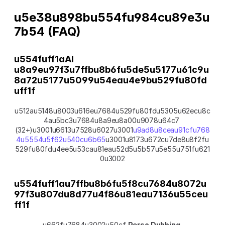
u5e38u898bu554fu984cu89e3u
7b54 (FAQ)
u554fuff1aAI 
u8a9eu97f3u7ffbu8b6fu5de5u5177u61c9u
8a72u5177u5099u54eau4e9bu529fu80fd
uff1f
u512au5148u8003u616eu7684u529fu80fdu5305u62ecu8c
4au5bc3u7684u8a9eu8a00u9078u64c7 
(32+)u3001u6613u7528u6027u3001
u9ad8u8ceau91cfu768
4u5554u5f62u540cu6b65
u3001u8173u672cu7de8u8f2fu
529fu80fdu4ee5u53cau81eau52d5u5b57u5e55u751fu621
0u3002
u554fuff1au7ffbu8b6fu5f8cu7684u8072u
97f3u807du8d77u4f86u81eau7136u55ceu
ff1f
u662fu7684u3002u50cf 
Perso Dubbing