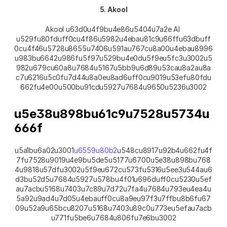
5. Akool
Akool u63d0u4f9bu4e86u5404u7a2e AI 
u529fu80fduff0cu4f86u5982u4ebau81c9u66ffu63dbuff
0cu4f46u5728u8655u7406u591au767cu8a00u4ebau8996
u983bu6642u986fu5f97u529bu4e0du5f9eu5fc3u3002u5
982u679cu60a8u7684u5167u5bb9u6d89u53cau8a2au8a
c7u6216u5c0fu7d44u8a0eu8ad6uff0cu9019u53efu80fdu
662fu4e00u500bu91cdu5927u7684u9650u5236u3002
u5e38u898bu61c9u7528u5734u
666f
u5a1bu6a02u3001
u6559u80b2
u548cu8917u92b4u662fu4f
7fu7528u9019u4e9bu5de5u5177u6700u5e38u898bu768
4u9818u57dfu3002u5f9eu672cu573fu5316u5ee3u544au6
d3bu52d5u7684u5927u578bu4f01u696duff0cu5230u5ef
au7acbu5168u7403u7c89u7d72u7fa4u7684u793eu4ea4u
5a92u9ad4u7d05u4ebauff0cu8a9eu97f3u7ffbu8b6fu67
09u52a9u65bcu8207u5168u7403u89c0u773eu5efau7acb
u771fu5be6u7684u806fu7e6bu3002