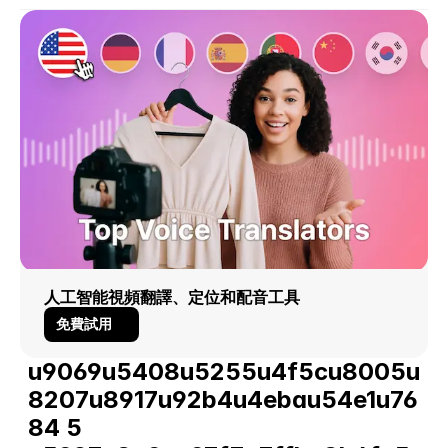
人工智能視頻翻譯、定位和配音工具
免費試用
u9069u5408u5255u4f5cu8005u
8207u8917u92b4u4ebau54e1u76
84 5 