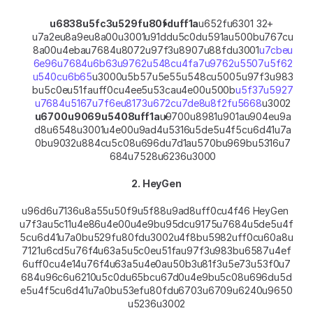
u6838u5fc3u529fu80fduff1a
u652fu6301 32+ 
u7a2eu8a9eu8a00u3001u91ddu5c0du591au500bu767cu
8a00u4ebau7684u8072u97f3u8907u88fdu3001
u7cbeu
6e96u7684u6b63u9762u548cu4fa7u9762u5507u5f62
u540cu6b65
u3000u5b57u5e55u548cu5005u97f3u983
bu5c0eu51fauff0cu4ee5u53cau4e00u500b
u5f37u5927
u7684u5167u7f6eu8173u672cu7de8u8f2fu5668
u3002
u6700u9069u5408uff1a
u9700u8981u901au904eu9a
d8u6548u3001u4e00u9ad4u5316u5de5u4f5cu6d41u7a
0bu9032u884cu5c08u696du7d1au570bu969bu5316u7
684u7528u6236u3000
2. HeyGen
u96d6u7136u8a55u50f9u5f88u9ad8uff0cu4f46 HeyGen 
u7f3au5c11u4e86u4e00u4e9bu95dcu9175u7684u5de5u4f
5cu6d41u7a0bu529fu80fdu3002u4f8bu5982uff0cu60a8u
7121u6cd5u76f4u63a5u5c0eu51fau97f3u983bu6587u4ef
6uff0cu4e14u76f4u63a5u4e0au50b3u81f3u5e73u53f0u7
684u96c6u6210u5c0du65bcu67d0u4e9bu5c08u696du5d
e5u4f5cu6d41u7a0bu53efu80fdu6703u6709u6240u9650
u5236u3002