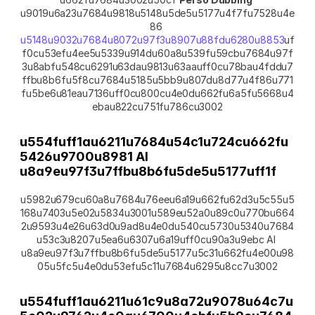
u9019u6a23u7684u9818u5148u5de5u5177u4f7fu7528u4e
86 
u5148u9032u7684u8072u97f3u8907u88fdu6280u8853
uf
f0cu53efu4ee5u5339u914du60a8u539fu59cbu7684u97f
3u8abfu548cu6291u63dau9813u63aauff0cu78bau4fddu7
ffbu8b6fu5f8cu7684u5185u5bb9u807du8d77u4f86u771
fu5be6u81eau7136uff0cu800cu4e0du662fu6a5fu5668u4
ebau822cu751fu786cu3002
u554fuff1au6211u7684u54c1u724cu662fu
5426u9700u8981 AI 
u8a9eu97f3u7ffbu8b6fu5de5u5177uff1f
u5982u679cu60a8u7684u76eeu6a19u662fu62d3u5c55u5
168u7403u5e02u5834u3001u589eu52a0u89c0u770bu664
2u9593u4e26u63d0u9ad8u4e0du540cu5730u5340u7684
u53c3u8207u5ea6u6307u6a19uff0cu90a3u9ebc AI 
u8a9eu97f3u7ffbu8b6fu5de5u5177u5c31u662fu4e00u98
05u5fc5u4e0du53efu5c11u7684u6295u8cc7u3002
u554fuff1au6211u61c9u8a72u9078u64c7u