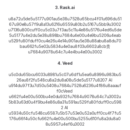
3. Rask.ai
u8a72u5de5u5177u901au5e38u7528u65bcu4f01u696du51
67u90e8u57f9u8a13u6216u6559u80b2u5167u5bb9u3002
u7136u800cuff0cu5c03u7f3au5c11u4e86u5176u4ed6u5de
5u5177u4e2du5e38u898bu7684u4e00u4e9bu5206u4eab
u529fu80fduff0cu4e26u4e14u901au5e38u88abu8a8du70
bau662fu5e02u5834u4e0au8f03u6602u8cb贵
u7684u9078u64c7u4e4bu4e00u3002
4. Veed
u5c0du65bcu6033u8981u5c07u6df1u5ea6u8996u983bu5
26au8f2fu548cu8a2du8a08u5de5u5177u8207 AI 
u914du97f3u7d50u5408u7684u7528u6236u4f86u8aaauf
f0cVeed 
u662fu4e00u500bu4e0du932fu7684u9078u64c7u3002u
5b83u63d0u4f9bu4e86u8a31u591au529fu80fduff0cu598
2 AI 
u5934u50cfu548cu6587u5b57u53e0u52a0uff0cu4f7fu5
176u66f4u50cfu662fu4e00u500bu5255u610fu8a2du8a0
8u5957u4ef6u3002