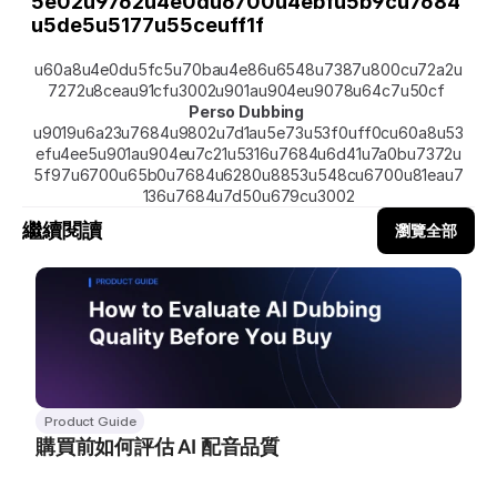
5e02u9762u4e0au6700u4ebfu5b9cu7684
u5de5u5177u55ceuff1f
u60a8u4e0du5fc5u70bau4e86u6548u7387u800cu72a2u
7272u8ceau91cfu3002u901au904eu9078u64c7u50cf 
Perso Dubbing
u9019u6a23u7684u9802u7d1au5e73u53f0uff0cu60a8u53
efu4ee5u901au904eu7c21u5316u7684u6d41u7a0bu7372u
5f97u6700u65b0u7684u6280u8853u548cu6700u81eau7
136u7684u7d50u679cu3002
繼續閱讀
瀏覽全部
Product Guide
購買前如何評估 AI 配音品質