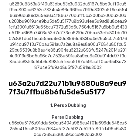
u6280u8853u8f49u63dbu53e3u982du5167u5bb9uff0cu5
f9eu800cu6253u7834u4e86u969cu7919u3002u5f9eu554
6u696du89d2u5ea6u4f86u770buff0cu200bu200bu200b
u200bu9019u4e9bu5de5u5177u8b93u4ee5u9ad8u8ceau9
1cfu3001u6613u65bcu7372u53d6u7684u5167u5bb9u5438
u5f15u5168u7403u53d7u773eu6210u70bau53efu80fdu30
02u88fdu4f5cu55aeu4e00u8996u983bu4e26u5c07u5176
u914du97f3u70bau591au7a2eu8a9eu8a00u7684u80fdu5
29bu6539u8b8au4e86u904au6232u898fu5247u2014u201
4u9019u6bd5u96c7u7528u591au8a9eu8a00u914du97f3u
85ddu8853u5bb6u8981u5febu5f97u591auff0cu6548u73
87u4e5fu9ad8u5f97u591au3002
u63a2u7d22u71b1u9580u8a9eu9
7f3u7ffbu8b6fu5de5u5177
1. Perso Dubbing
Perso Dubbing
u56e0u5176u91ddu5c0du5404u985eu4f01u696du548cu5
255u4f5cu8005u7684u5f37u5927u529fu80fdu96c6u80
0cu7368u5360u9cccu982du3002