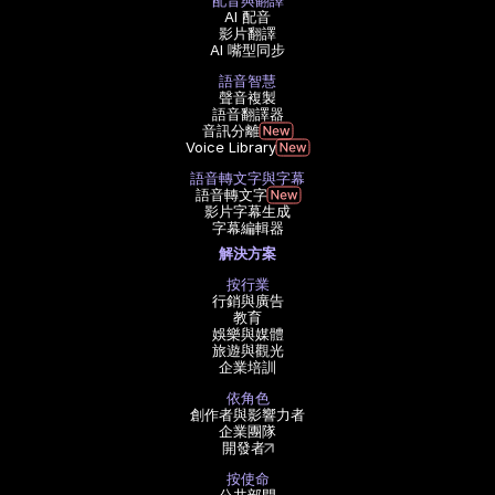
配音與翻譯
AI 配音
影片翻譯
AI 嘴型同步
語音智慧
聲音複製
語音翻譯器
音訊分離
Voice Library
語音轉文字與字幕
語音轉文字
影片字幕生成
字幕編輯器
解決方案
按行業
行銷與廣告
教育
娛樂與媒體
旅遊與觀光
企業培訓
依角色
創作者與影響力者
企業團隊
開發者
按使命