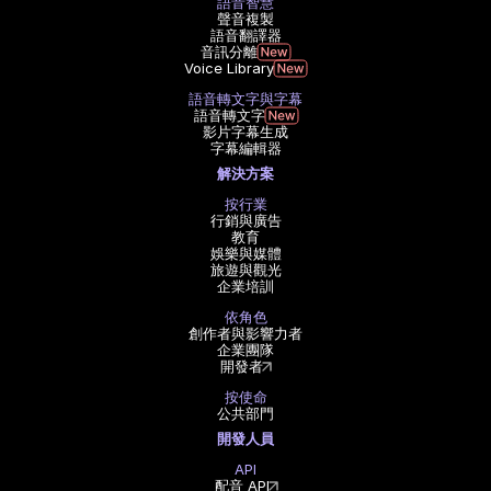
語音智慧
聲音複製
語音翻譯器
音訊分離
Voice Library
語音轉文字與字幕
語音轉文字
影片字幕生成
字幕編輯器
解決方案
按行業
行銷與廣告
教育
娛樂與媒體
旅遊與觀光
企業培訓
依角色
創作者與影響力者
企業團隊
開發者
按使命
公共部門
開發人員
API
配音 API