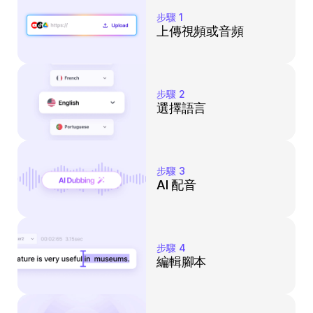
步驟 1
上傳視頻或音頻
步驟 2
選擇語言
步驟 3
AI 配音
步驟 4
編輯腳本