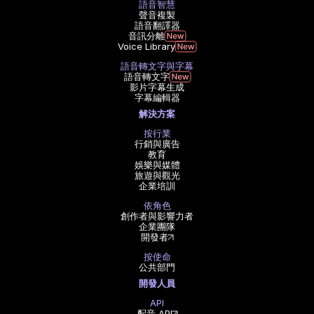
語音智慧
聲音複製
語音翻譯器
音訊分離
Voice Library
語音轉文字與字幕
語音轉文字
影片字幕生成
字幕編輯器
解決方案
按行業
行銷與廣告
教育
娛樂與媒體
旅遊與觀光
企業培訓
依角色
創作者與影響力者
企業團隊
開發者
按使命
公共部門
開發人員
API
配音 API