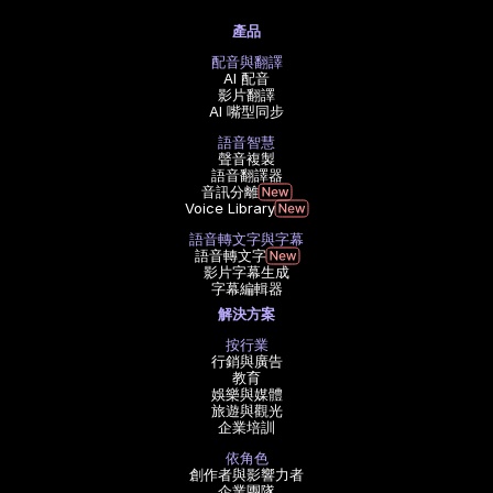
產品
配音與翻譯
AI 配音
影片翻譯
AI 嘴型同步
語音智慧
聲音複製
語音翻譯器
音訊分離
Voice Library
語音轉文字與字幕
語音轉文字
影片字幕生成
字幕編輯器
解決方案
按行業
行銷與廣告
教育
娛樂與媒體
旅遊與觀光
企業培訓
依角色
創作者與影響力者
企業團隊