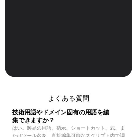
正確な多言語字幕
32以上の言語でクリーンなタイミングとフォー
マットで字幕を生成し、グローバルな学習者や非ネ
イティブユーザーに最適です。
技術用語の簡単なスクリプト編集
業界用語、製品名、機能の説明を簡単に更新し、必
要に応じてすべての言語バージョンを再生成しま
す。
よくある質問
技術用語やドメイン固有の用語を編
集できますか？
はい。製品の用語、指示、ショートカット、式、ま
たはツール名を、直接編集可能なスクリプト内で調