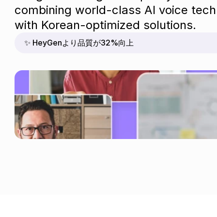
combining world-class AI voice tech
with Korean-optimized solutions.
✨ HeyGenより品質が32%向上