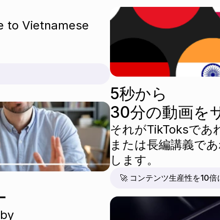
e to Vietnamese 
5秒から
30分の動画を
それがTikToksであれ
または長編講義であ
します。
🚀 コンテンツ生産性を10
ー
 by 