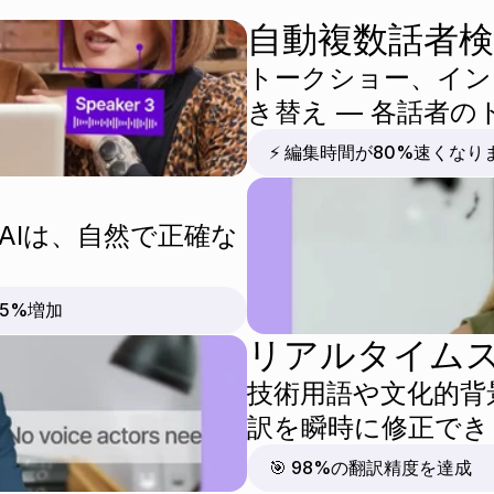
自動複数話者検
トークショー、イン
き替え — 各話者
⚡ 編集時間が80%速くなり
AIは、自然で正確な
95%増加
リアルタイム
技術用語や文化的背
訳を瞬時に修正でき
🎯 98%の翻訳精度を達成