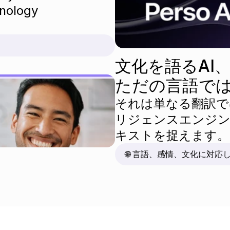
nology 
文化を語るAI
ただの言語で
それは単なる翻訳で
リジェンスエンジン
キストを捉えます。
🌐 言語、感情、文化に対応