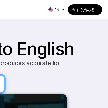
今すぐ始める
EN
to English
 produces accurate lip 