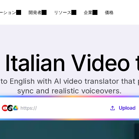
ーション
開発者
リソース
企業
価格
 Italian Video 
 to English with AI video translator that
sync and realistic voiceovers.